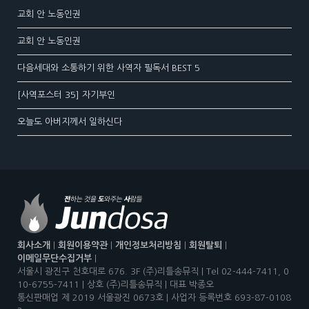
교회 안 노동인권
교회 안 노동인권
다음세대와 소통하기 위한 사역자 필독서 BEST 5
[사역포스터 35] 자기부인
오늘도 아버지께서 일하신다
회사소개
|
회원이용약관
|
개인정보처리방침
|
회원탈퇴
|
이메일무단수집거부
|
서울시 광진구 천호대로 676. 3F (주)리틀송뮤직 | Tel 02-444-7411, 0
10-6755-7411 | 상호 (주)리틀송뮤직 | 대표 박종오
통신판매업 제 2019 서울광진 0673호 | 사업자 등록번호 693-87-0108