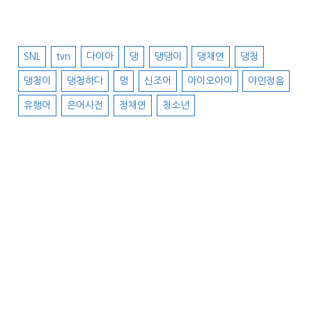
SNL
tvn
다이아
댕
댕댕이
댕채연
댕청
댕청이
댕청하다
멍
신조어
아이오아이
야민정음
유행어
은어사전
정채연
청소년