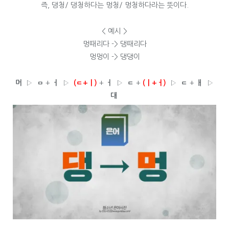
즉, 댕청/ 댕청하다는 멍청/ 멍청하다라는 뜻이다.
< 예시 >
멍때리다 -> 댕때리다
멍멍이 -> 댕댕이
머
▷
ㅁ
+
ㅓ
▷
(ㄷ+ㅣ)
+
ㅓ
▷
ㄷ
+
(ㅣ+ㅓ)
▷
ㄷ
+
ㅐ
▷
대