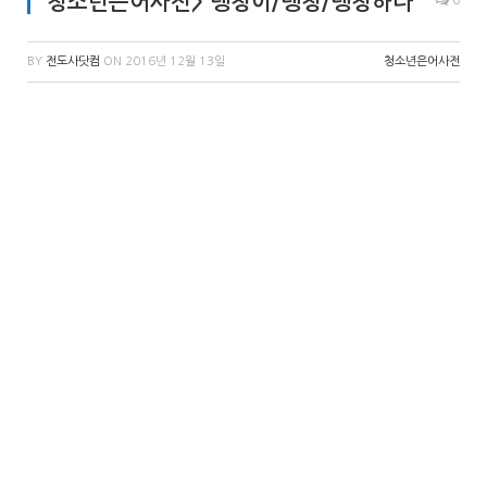
청소년은어사전> 댕청이/댕청/댕청하다
0
BY
전도사닷컴
ON
2016년 12월 13일
청소년은어사전