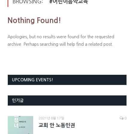
BROWSING:
#어린이음악교육
Nothing Found!
Apologies, but no results were found for the requested
archive. Perhaps searching will help find a related post.
UPCOMING EVENTS!
인기글
2021년 8월 17일
0
교회 안 노동인권