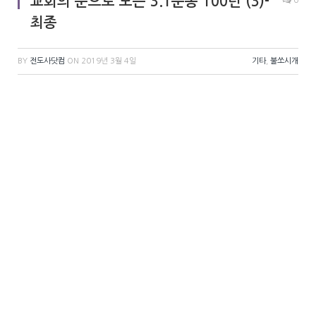
교회의 눈으로 보는 3.1운동 100년 (3)-
0
최종
BY
전도사닷컴
ON
2019년 3월 4일
기타
,
불쏘시개