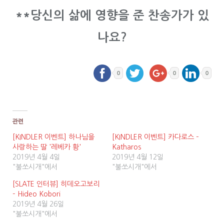
**당신의 삶에 영향을 준 찬송가가 있
나요?
0
0
0
관련
[KINDLER 이벤트] 하나님을
[KINDLER 이벤트] 카다로스 –
사랑하는 딸 '레베카 황'
Katharos
2019년 4월 4일
2019년 4월 12일
"불쏘시개"에서
"불쏘시개"에서
[SLATE 인터뷰] 히데오고보리
– Hideo Kobori
2019년 4월 26일
"불쏘시개"에서