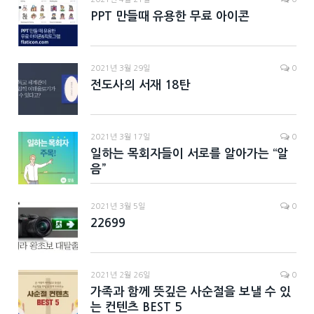
PPT 만들때 유용한 무료 아이콘
2021년 3월 29일
0
전도사의 서재 18탄
2021년 3월 17일
0
일하는 목회자들이 서로를 알아가는 “알
음”
2021년 3월 5일
0
22699
2021년 2월 26일
0
가족과 함께 뜻깊은 사순절을 보낼 수 있
는 컨텐츠 BEST 5