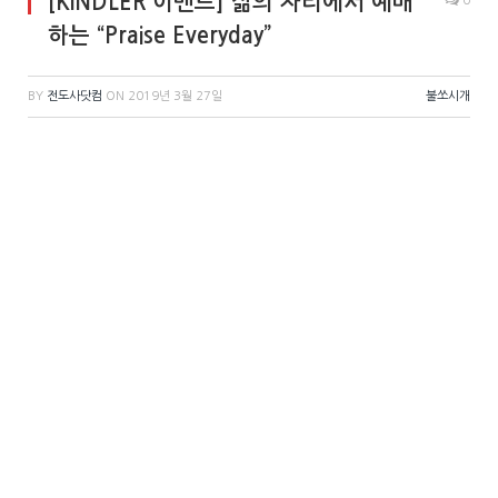
[KINDLER 이벤트] 삶의 자리에서 예배
0
하는 “Praise Everyday”
BY
전도사닷컴
ON
2019년 3월 27일
불쏘시개