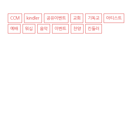
CCM
kindler
공유이벤트
교회
기독교
아티스트
예배
워십
음악
이벤트
찬양
킨들러