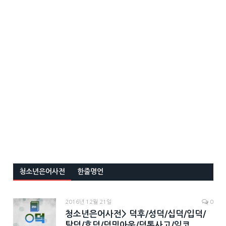
청소년은어사전
한줄명언
2016년 12월 21일
0
청소년은어사전> 덕후/성덕/십덕/입덕/
탈덕/휴덕/덕밍아웃/덕통사고/일코