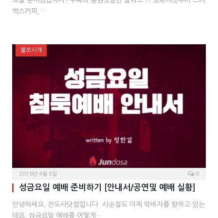
트를 준비했습니다! 구독과 응원댓글만 달아도 !! 영화티켓부터 스타
벅스커피,…
불쏘시개
2019년 4월 5일
0
성금요일 예배 준비하기 [안내서/공연및 예배 실황]
안녕하세요, 전도사닷컴입니다. 사순절도 이제 막바지를 향하고 있는
데요, 성금요일 예배를 어떻게…