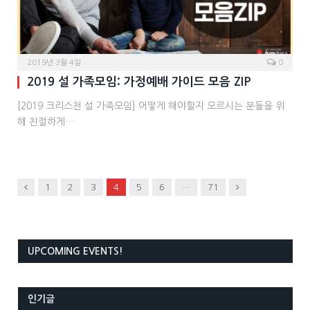
2019년 3월 4일
0
2019 설 가족모임: 가정예배 가이드 모음 ZIP
[2019 크리스천 설 가족모임] 어떻게 해야할지 모르시는 분들을 위
해 친절하게…
Previous
Next
1
2
3
4
5
6
…
71
UPCOMING EVENTS!
인기글