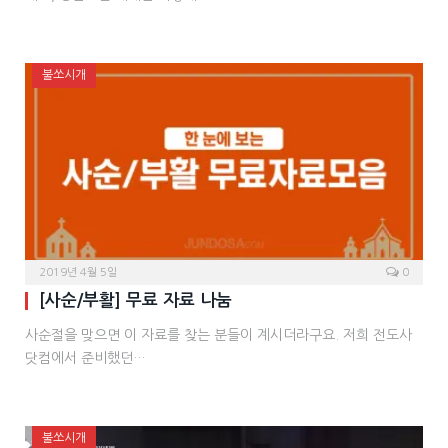
불쏘시개
2019년 4월 5일
0
[사순/부활] 무료 자료 나눔
사순절을 맞으면 이 자료를 찾는 분들이 계시더라구요. 저희 전도사
닷컴에서 준비했던…
불쏘시개