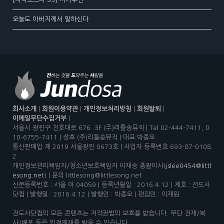
오늘도 아버지께서 일하신다
회사소개
|
회원이용약관
|
개인정보처리방침
|
회원탈퇴
|
이메일무단수집거부
|
서울시 광진구 천호대로 676. 3F (주)리틀송뮤직 | Tel 02-444-7411, 0
10-6755-7411 | 상호 (주)리틀송뮤직 | 대표 박종오
통신판매업 제 2019 서울광진 0673호 | 사업자 등록번호 693-87-0108
2
개인정보관리책임자/청소년보호책임자 이재승 총괄이사(
jslee0454@littl
esong.net
) | 문의 littlesong@littlesong.net
신문등록번호 : 서울 아 04059 | 등록년월일 : 2016.4.12 | 제호 : 전도사
닷컴 | 발행일 : 2016.4.12 | 발행인 : 박종오 | 편집인 : 이재원
전도사닷컴의 모든 콘텐츠는 저작권법의 보호를 받습니다. 무단 전재/복
사/배포 등은 법적제재를 받을 수 있습니다.